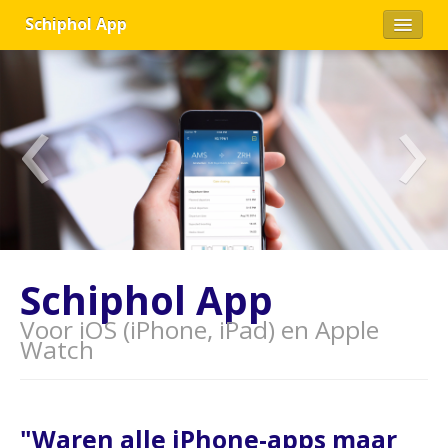
Schiphol App
App
‹
›
Vluchten zoeken
Stats
Nieuws
FAQ
Contact
Schiphol App
Tools
Voor iOS (iPhone, iPad) en Apple
Watch
English
"Waren alle iPhone-apps maar